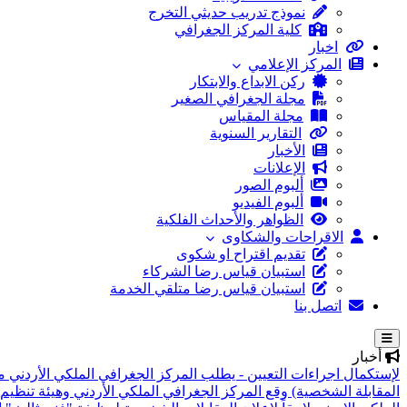
نموذج تدريب حديثي التخرج
كلية المركز الجغرافي
اخبار
المركز الإعلامي
ركن الابداع والابتكار
مجلة الجغرافي الصغير
مجلة المقياس
التقارير السنوية
الأخبار
الإعلانات
ألبوم الصور
ألبوم الفيديو
الظواهر والأحداث الفلكية
الاقراحات والشكاوى
تقديم اقتراح او شكوى
استبيان قياس رضا الشركاء
استبيان قياس رضا متلقي الخدمة
اتصل بنا
أخبار
لإستكمال اجراءات التعيين - يطلب المركز الجغرافي الملكي الأردني م
المقابلة الشخصية)
وقع المركز الجغرافي الملكي الأردني وهيئة تنظيم