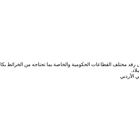
ب المركز الجغرافي الملكي الأردني ومنذ تأسيسه عام 1975 على رفد مختلف القطاعات الحكومية والخاصة ب
لاد.
 الأردني