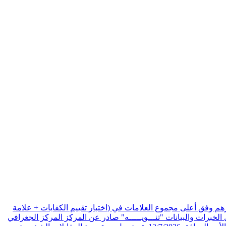
هم وفق أعلى مجموع العلامات في (اختبار تقييم الكفايات + علامة
الخبرات والبيانات
"تنـــويـــــه" صادر عن المركز المركز الجغرافي