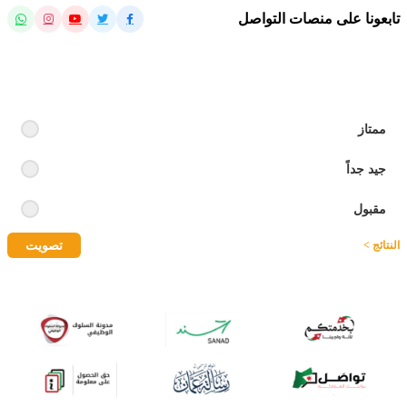
تابعونا على منصات التواصل
رايك بالموقع
ممتاز
جيد جداً
مقبول
تصويت
النتائج >