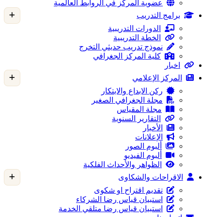
عضوية المركز في الروابط العالمية
برامج التدريب
الدورات التدريبية
الخطة التدريبية
نموذج تدريب حديثي التخرج
كلية المركز الجغرافي
اخبار
المركز الإعلامي
ركن الابداع والابتكار
مجلة الجغرافي الصغير
مجلة المقياس
التقارير السنوية
الأخبار
الإعلانات
ألبوم الصور
ألبوم الفيديو
الظواهر والأحداث الفلكية
الاقراحات والشكاوى
تقديم اقتراح او شكوى
استبيان قياس رضا الشركاء
استبيان قياس رضا متلقي الخدمة