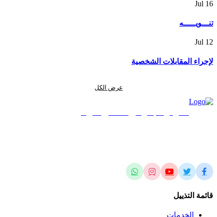
Jul
16
تنـــويـــــه
Jul
12
لإجراء المقابلات الشخصية
عرض الكل
المركز الجغرافي الملكي الأردني
الريادة في العلوم المساحية والجيومكانية وتطبيقاتها محلياً وإقليمياً وعالمياً
قائمة التذييل
الخدمات