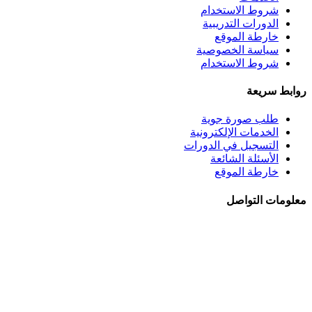
شروط الاستخدام
الدورات التدريبية
خارطة الموقع
سياسة الخصوصية
شروط الاستخدام
روابط سريعة
طلب صورة جوية
الخدمات الإلكترونية
التسجيل في الدورات
الأسئلة الشائعة
خارطة الموقع
معلومات التواصل
الجبيهة - شــارع احمـد طراونـة - بنايــة رقــم 92
+962 6 5345188
+962 78 8840010
+962 6 5347694
ص.ب. 782 - عمان 11941 - الأردن