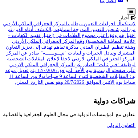
اتصل بنا
أخبار
لإستكمال اجراءات التعيين - يطلب المركز الجغرافي الملكي الأردني
من المرشـحين للتعيين المدرجة اسماؤهم بالكـشف أدناه الذين تم
اختيارهم وفق أعلى مجموع العلامات في (اختبار تقييم الكفايات +
علامة المقابلة الشخصية)
وقع المركز الجغرافي الملكي الأردني
وهيئة تنظيم الطيران المدني مذكرة تفاهم تهدف إلى تعزيز التعاون
المشترك وتبادل الخبرات والبيانات
"تنـــويـــــه" صادر عن المركز
المركز الجغرافي الملكي الاردني لاحقاً لإعلان المقابلات الشخصية
لوظيفة "فني ثالث" الصادر عن المركز الجغرافي الملكي الاردني
على صفحته الرسمية يوم الأحد الموافق 12/7/2026 يتم تعديل موعد
بدء المقابلات الشخصية لتبدء الساعة 9 صباحا بدلا من الساعة 11
صباحا يوم الاثنين الموافق 20/7/2026 وهو نفس التاريخ المعلن.
شراكات دولية
نتعاون مع المؤسسات الدولية في مجال العلوم الجغرافية والفضائية
التعاون الدولي