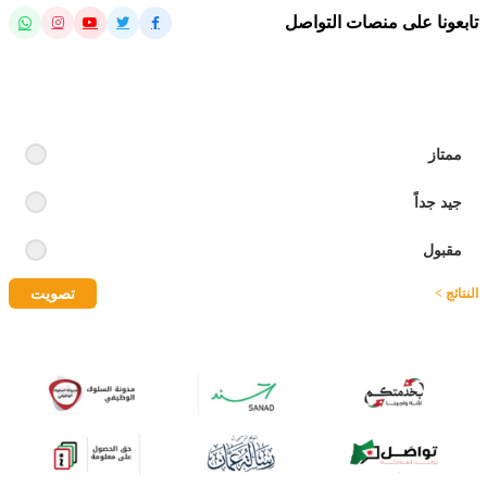
تابعونا على منصات التواصل
رايك بالموقع
ممتاز
جيد جداً
مقبول
تصويت
النتائج >