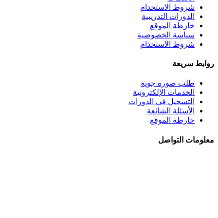
شروط الاستخدام
الدورات التدريبية
خارطة الموقع
سياسة الخصوصية
شروط الاستخدام
روابط سريعة
طلب صورة جوية
الخدمات الإلكترونية
التسجيل في الدورات
الأسئلة الشائعة
خارطة الموقع
معلومات التواصل
الجبيهة - شــارع احمـد طراونـة - بنايــة رقــم 92
+962 6 5345188
+962 78 8840010
+962 6 5347694
ص.ب. 782 - عمان 11941 - الأردن