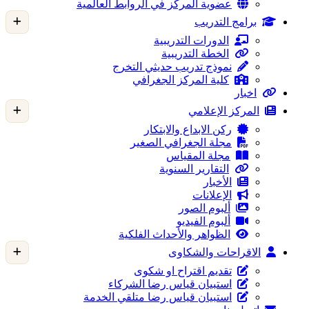
عضوية المركز في الروابط العالمية
برامج التدريب
الدورات التدريبية
الخطة التدريبية
نموذج تدريب حديثي التخرج
كلية المركز الجغرافي
اخبار
المركز الإعلامي
ركن الابداع والابتكار
مجلة الجغرافي الصغير
مجلة المقياس
التقارير السنوية
الأخبار
الإعلانات
ألبوم الصور
ألبوم الفيديو
الظواهر والأحداث الفلكية
الاقراحات والشكاوى
تقديم اقتراح او شكوى
استبيان قياس رضا الشركاء
استبيان قياس رضا متلقي الخدمة