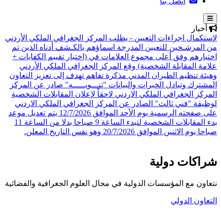
اتصل بنا
أخبار
لإستكمال اجراءات التعيين - يطلب المركز الجغرافي الملكي الأردني
من المرشـحين للتعيين المدرجة اسماؤهم بالكـشف أدناه الذين تم
اختيارهم وفق أعلى مجموع العلامات في (اختبار تقييم الكفايات +
علامة المقابلة الشخصية)
وقع المركز الجغرافي الملكي الأردني
وهيئة تنظيم الطيران المدني مذكرة تفاهم تهدف إلى تعزيز التعاون
المشترك وتبادل الخبرات والبيانات
"تنـــويـــــه" صادر عن المركز
المركز الجغرافي الملكي الاردني لاحقاً لإعلان المقابلات الشخصية
لوظيفة "فني ثالث" الصادر عن المركز الجغرافي الملكي الاردني
على صفحته الرسمية يوم الأحد الموافق 12/7/2026 يتم تعديل موعد
بدء المقابلات الشخصية لتبدء الساعة 9 صباحا بدلا من الساعة 11
صباحا يوم الاثنين الموافق 20/7/2026 وهو نفس التاريخ المعلن.
شراكات دولية
نتعاون مع المؤسسات الدولية في مجال العلوم الجغرافية والفضائية
التعاون الدولي