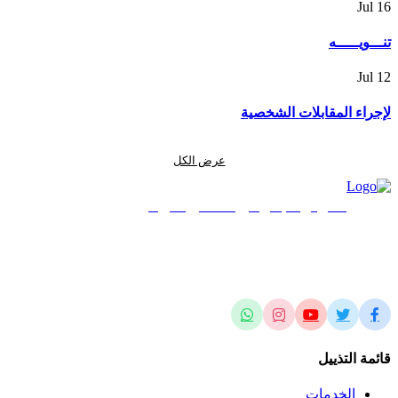
Jul
16
تنـــويـــــه
Jul
12
لإجراء المقابلات الشخصية
عرض الكل
المركز الجغرافي الملكي الأردني
الريادة في العلوم المساحية والجيومكانية وتطبيقاتها محلياً وإقليمياً وعالمياً
قائمة التذييل
الخدمات