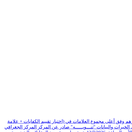
هم وفق أعلى مجموع العلامات في (اختبار تقييم الكفايات + علامة
الخبرات والبيانات
"تنـــويـــــه" صادر عن المركز المركز الجغرافي