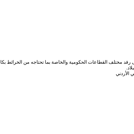
ب المركز الجغرافي الملكي الأردني ومنذ تأسيسه عام 1975 على رفد مختلف القطاعات الحكومية والخاصة ب
لاد.
 الأردني