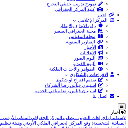
نموذج تدريب حديثي التخرج
كلية المركز الجغرافي
اخبار
المركز الإعلامي
ركن الابداع والابتكار
مجلة الجغرافي الصغير
مجلة المقياس
التقارير السنوية
الأخبار
الإعلانات
ألبوم الصور
ألبوم الفيديو
الظواهر والأحداث الفلكية
الاقراحات والشكاوى
تقديم اقتراح او شكوى
استبيان قياس رضا الشركاء
استبيان قياس رضا متلقي الخدمة
اتصل بنا
أخبار
لإستكمال اجراءات التعيين - يطلب المركز الجغرافي الملكي الأردني م
المقابلة الشخصية)
وقع المركز الجغرافي الملكي الأردني وهيئة تنظيم