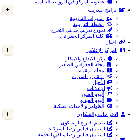
عضوية المركز في الروابط العالمية
برامج التدريب
الدورات التدريبية
الخطة التدريبية
نموذج تدريب حديثي التخرج
كلية المركز الجغرافي
اخبار
المركز الإعلامي
ركن الابداع والابتكار
مجلة الجغرافي الصغير
مجلة المقياس
التقارير السنوية
الأخبار
الإعلانات
ألبوم الصور
ألبوم الفيديو
الظواهر والأحداث الفلكية
الاقراحات والشكاوى
تقديم اقتراح او شكوى
استبيان قياس رضا الشركاء
استبيان قياس رضا متلقي الخدمة