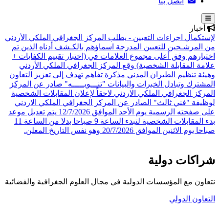
اتصل بنا
أخبار
لإستكمال اجراءات التعيين - يطلب المركز الجغرافي الملكي الأردني
من المرشـحين للتعيين المدرجة اسماؤهم بالكـشف أدناه الذين تم
اختيارهم وفق أعلى مجموع العلامات في (اختبار تقييم الكفايات +
علامة المقابلة الشخصية)
وقع المركز الجغرافي الملكي الأردني
وهيئة تنظيم الطيران المدني مذكرة تفاهم تهدف إلى تعزيز التعاون
المشترك وتبادل الخبرات والبيانات
"تنـــويـــــه" صادر عن المركز
المركز الجغرافي الملكي الاردني لاحقاً لإعلان المقابلات الشخصية
لوظيفة "فني ثالث" الصادر عن المركز الجغرافي الملكي الاردني
على صفحته الرسمية يوم الأحد الموافق 12/7/2026 يتم تعديل موعد
بدء المقابلات الشخصية لتبدء الساعة 9 صباحا بدلا من الساعة 11
صباحا يوم الاثنين الموافق 20/7/2026 وهو نفس التاريخ المعلن.
شراكات دولية
نتعاون مع المؤسسات الدولية في مجال العلوم الجغرافية والفضائية
التعاون الدولي