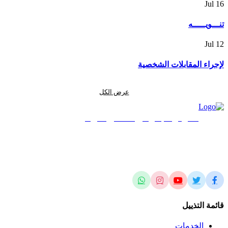
Jul
16
تنـــويـــــه
Jul
12
لإجراء المقابلات الشخصية
عرض الكل
المركز الجغرافي الملكي الأردني
الريادة في العلوم المساحية والجيومكانية وتطبيقاتها محلياً وإقليمياً وعالمياً
قائمة التذييل
الخدمات