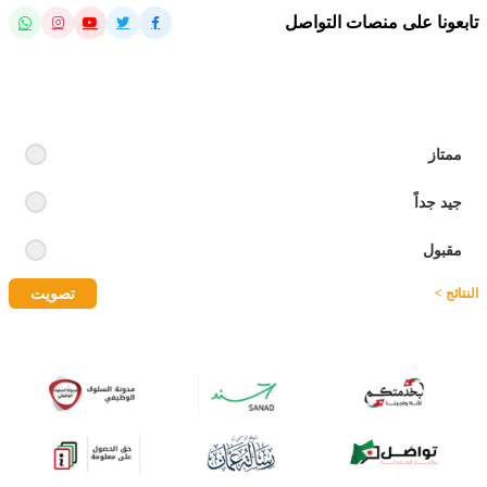
تابعونا على منصات التواصل
رايك بالموقع
ممتاز
جيد جداً
مقبول
تصويت
النتائج >