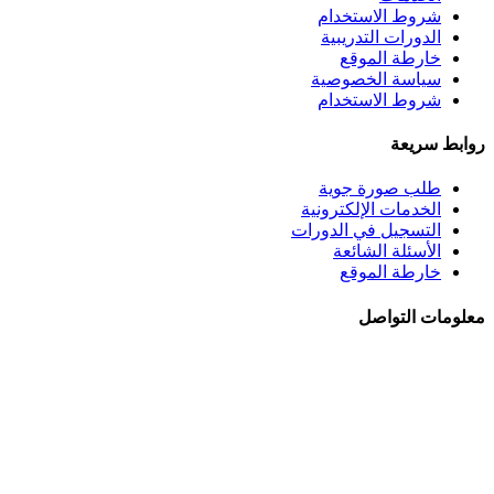
شروط الاستخدام
الدورات التدريبية
خارطة الموقع
سياسة الخصوصية
شروط الاستخدام
روابط سريعة
طلب صورة جوية
الخدمات الإلكترونية
التسجيل في الدورات
الأسئلة الشائعة
خارطة الموقع
معلومات التواصل
الجبيهة - شــارع احمـد طراونـة - بنايــة رقــم 92
+962 6 5345188
+962 78 8840010
+962 6 5347694
ص.ب. 782 - عمان 11941 - الأردن