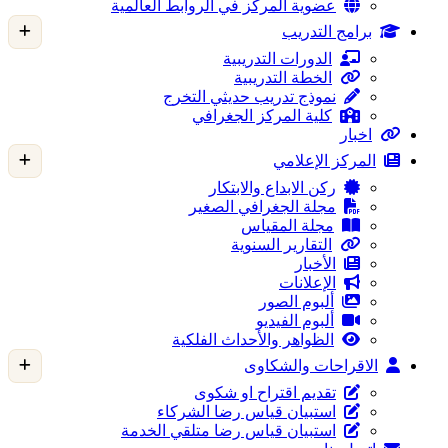
عضوية المركز في الروابط العالمية
برامج التدريب
الدورات التدريبية
الخطة التدريبية
نموذج تدريب حديثي التخرج
كلية المركز الجغرافي
اخبار
المركز الإعلامي
ركن الابداع والابتكار
مجلة الجغرافي الصغير
مجلة المقياس
التقارير السنوية
الأخبار
الإعلانات
ألبوم الصور
ألبوم الفيديو
الظواهر والأحداث الفلكية
الاقراحات والشكاوى
تقديم اقتراح او شكوى
استبيان قياس رضا الشركاء
استبيان قياس رضا متلقي الخدمة