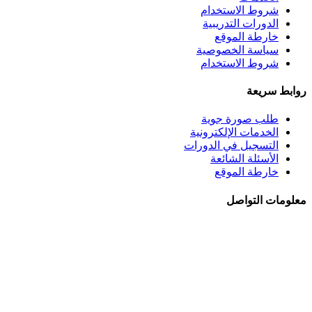
شروط الاستخدام
الدورات التدريبية
خارطة الموقع
سياسة الخصوصية
شروط الاستخدام
روابط سريعة
طلب صورة جوية
الخدمات الإلكترونية
التسجيل في الدورات
الأسئلة الشائعة
خارطة الموقع
معلومات التواصل
الجبيهة - شــارع احمـد طراونـة - بنايــة رقــم 92
+962 6 5345188
+962 78 8840010
+962 6 5347694
ص.ب. 782 - عمان 11941 - الأردن