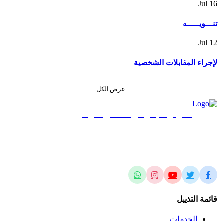
Jul
16
تنـــويـــــه
Jul
12
لإجراء المقابلات الشخصية
عرض الكل
المركز الجغرافي الملكي الأردني
الريادة في العلوم المساحية والجيومكانية وتطبيقاتها محلياً وإقليمياً وعالمياً
قائمة التذييل
الخدمات