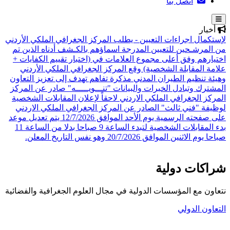
اتصل بنا
أخبار
لإستكمال اجراءات التعيين - يطلب المركز الجغرافي الملكي الأردني
من المرشـحين للتعيين المدرجة اسماؤهم بالكـشف أدناه الذين تم
اختيارهم وفق أعلى مجموع العلامات في (اختبار تقييم الكفايات +
علامة المقابلة الشخصية)
وقع المركز الجغرافي الملكي الأردني
وهيئة تنظيم الطيران المدني مذكرة تفاهم تهدف إلى تعزيز التعاون
المشترك وتبادل الخبرات والبيانات
"تنـــويـــــه" صادر عن المركز
المركز الجغرافي الملكي الاردني لاحقاً لإعلان المقابلات الشخصية
لوظيفة "فني ثالث" الصادر عن المركز الجغرافي الملكي الاردني
على صفحته الرسمية يوم الأحد الموافق 12/7/2026 يتم تعديل موعد
بدء المقابلات الشخصية لتبدء الساعة 9 صباحا بدلا من الساعة 11
صباحا يوم الاثنين الموافق 20/7/2026 وهو نفس التاريخ المعلن.
شراكات دولية
نتعاون مع المؤسسات الدولية في مجال العلوم الجغرافية والفضائية
التعاون الدولي