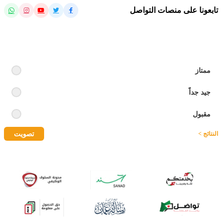
تابعونا على منصات التواصل
رايك بالموقع
ممتاز
جيد جداً
مقبول
تصويت
النتائج >