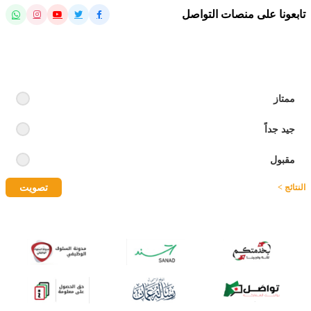
تابعونا على منصات التواصل
رايك بالموقع
ممتاز
جيد جداً
مقبول
تصويت
النتائج >