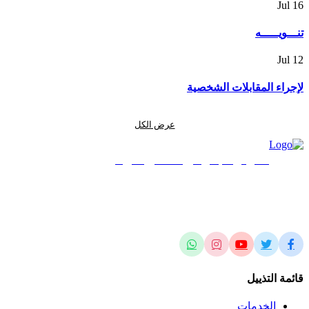
Jul
16
تنـــويـــــه
Jul
12
لإجراء المقابلات الشخصية
عرض الكل
المركز الجغرافي الملكي الأردني
الريادة في العلوم المساحية والجيومكانية وتطبيقاتها محلياً وإقليمياً وعالمياً
قائمة التذييل
الخدمات