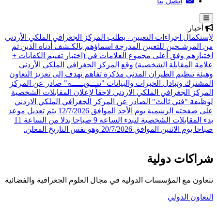
اتصل بنا
أخبار
لإستكمال اجراءات التعيين - يطلب المركز الجغرافي الملكي الأردني
من المرشـحين للتعيين المدرجة اسماؤهم بالكـشف أدناه الذين تم
اختيارهم وفق أعلى مجموع العلامات في (اختبار تقييم الكفايات +
علامة المقابلة الشخصية)
وقع المركز الجغرافي الملكي الأردني
وهيئة تنظيم الطيران المدني مذكرة تفاهم تهدف إلى تعزيز التعاون
المشترك وتبادل الخبرات والبيانات
"تنـــويـــــه" صادر عن المركز
المركز الجغرافي الملكي الاردني لاحقاً لإعلان المقابلات الشخصية
لوظيفة "فني ثالث" الصادر عن المركز الجغرافي الملكي الاردني
على صفحته الرسمية يوم الأحد الموافق 12/7/2026 يتم تعديل موعد
بدء المقابلات الشخصية لتبدء الساعة 9 صباحا بدلا من الساعة 11
صباحا يوم الاثنين الموافق 20/7/2026 وهو نفس التاريخ المعلن.
شراكات دولية
نتعاون مع المؤسسات الدولية في مجال العلوم الجغرافية والفضائية
التعاون الدولي