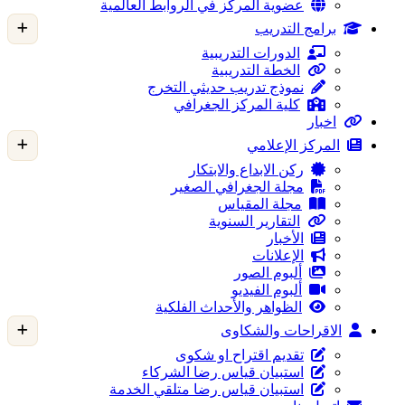
عضوية المركز في الروابط العالمية
برامج التدريب
الدورات التدريبية
الخطة التدريبية
نموذج تدريب حديثي التخرج
كلية المركز الجغرافي
اخبار
المركز الإعلامي
ركن الابداع والابتكار
مجلة الجغرافي الصغير
مجلة المقياس
التقارير السنوية
الأخبار
الإعلانات
ألبوم الصور
ألبوم الفيديو
الظواهر والأحداث الفلكية
الاقراحات والشكاوى
تقديم اقتراح او شكوى
استبيان قياس رضا الشركاء
استبيان قياس رضا متلقي الخدمة