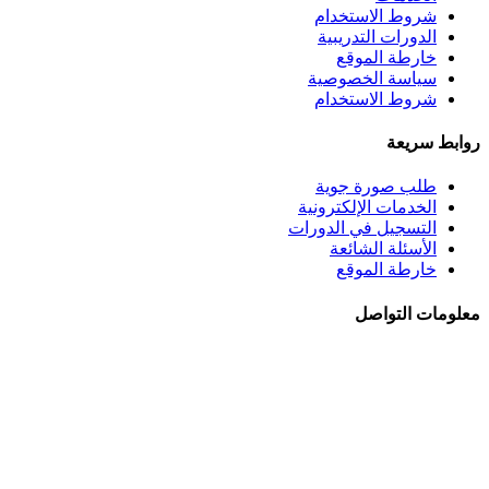
شروط الاستخدام
الدورات التدريبية
خارطة الموقع
سياسة الخصوصية
شروط الاستخدام
روابط سريعة
طلب صورة جوية
الخدمات الإلكترونية
التسجيل في الدورات
الأسئلة الشائعة
خارطة الموقع
معلومات التواصل
الجبيهة - شــارع احمـد طراونـة - بنايــة رقــم 92
+962 6 5345188
+962 78 8840010
+962 6 5347694
ص.ب. 782 - عمان 11941 - الأردن