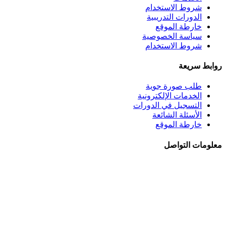
شروط الاستخدام
الدورات التدريبية
خارطة الموقع
سياسة الخصوصية
شروط الاستخدام
روابط سريعة
طلب صورة جوية
الخدمات الإلكترونية
التسجيل في الدورات
الأسئلة الشائعة
خارطة الموقع
معلومات التواصل
الجبيهة - شــارع احمـد طراونـة - بنايــة رقــم 92
+962 6 5345188
+962 78 8840010
+962 6 5347694
ص.ب. 782 - عمان 11941 - الأردن