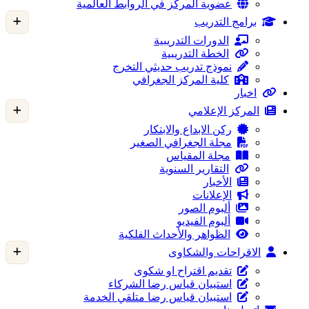
عضوية المركز في الروابط العالمية
برامج التدريب
الدورات التدريبية
الخطة التدريبية
نموذج تدريب حديثي التخرج
كلية المركز الجغرافي
اخبار
المركز الإعلامي
ركن الابداع والابتكار
مجلة الجغرافي الصغير
مجلة المقياس
التقارير السنوية
الأخبار
الإعلانات
ألبوم الصور
ألبوم الفيديو
الظواهر والأحداث الفلكية
الاقراحات والشكاوى
تقديم اقتراح او شكوى
استبيان قياس رضا الشركاء
استبيان قياس رضا متلقي الخدمة