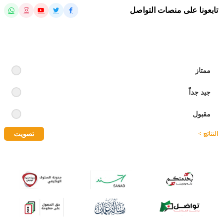
تابعونا على منصات التواصل
رايك بالموقع
ممتاز
جيد جداً
مقبول
تصويت
النتائج >