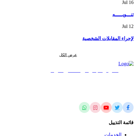
Jul
16
تنـــويـــــه
Jul
12
لإجراء المقابلات الشخصية
عرض الكل
المركز الجغرافي الملكي الأردني
الريادة في العلوم المساحية والجيومكانية وتطبيقاتها محلياً وإقليمياً وعالمياً
قائمة التذييل
الخدمات