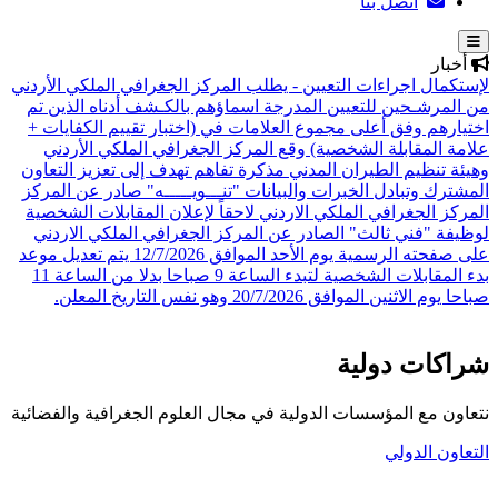
اتصل بنا
أخبار
لإستكمال اجراءات التعيين - يطلب المركز الجغرافي الملكي الأردني
من المرشـحين للتعيين المدرجة اسماؤهم بالكـشف أدناه الذين تم
اختيارهم وفق أعلى مجموع العلامات في (اختبار تقييم الكفايات +
علامة المقابلة الشخصية)
وقع المركز الجغرافي الملكي الأردني
وهيئة تنظيم الطيران المدني مذكرة تفاهم تهدف إلى تعزيز التعاون
المشترك وتبادل الخبرات والبيانات
"تنـــويـــــه" صادر عن المركز
المركز الجغرافي الملكي الاردني لاحقاً لإعلان المقابلات الشخصية
لوظيفة "فني ثالث" الصادر عن المركز الجغرافي الملكي الاردني
على صفحته الرسمية يوم الأحد الموافق 12/7/2026 يتم تعديل موعد
بدء المقابلات الشخصية لتبدء الساعة 9 صباحا بدلا من الساعة 11
صباحا يوم الاثنين الموافق 20/7/2026 وهو نفس التاريخ المعلن.
شراكات دولية
نتعاون مع المؤسسات الدولية في مجال العلوم الجغرافية والفضائية
التعاون الدولي