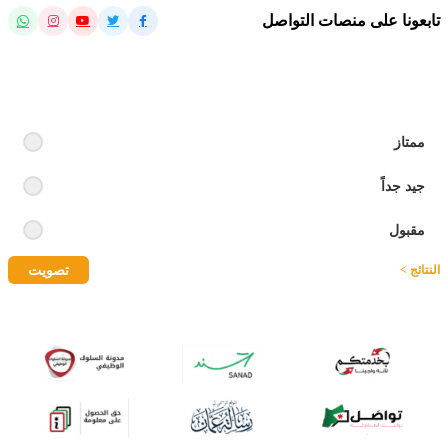
تابعونا على منصات التواصل
رايك بالموقع
ممتاز
جيد جداً
مقبول
تصويت
النتائج >