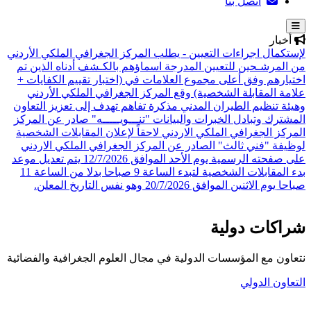
اتصل بنا
أخبار
لإستكمال اجراءات التعيين - يطلب المركز الجغرافي الملكي الأردني
من المرشـحين للتعيين المدرجة اسماؤهم بالكـشف أدناه الذين تم
اختيارهم وفق أعلى مجموع العلامات في (اختبار تقييم الكفايات +
علامة المقابلة الشخصية)
وقع المركز الجغرافي الملكي الأردني
وهيئة تنظيم الطيران المدني مذكرة تفاهم تهدف إلى تعزيز التعاون
المشترك وتبادل الخبرات والبيانات
"تنـــويـــــه" صادر عن المركز
المركز الجغرافي الملكي الاردني لاحقاً لإعلان المقابلات الشخصية
لوظيفة "فني ثالث" الصادر عن المركز الجغرافي الملكي الاردني
على صفحته الرسمية يوم الأحد الموافق 12/7/2026 يتم تعديل موعد
بدء المقابلات الشخصية لتبدء الساعة 9 صباحا بدلا من الساعة 11
صباحا يوم الاثنين الموافق 20/7/2026 وهو نفس التاريخ المعلن.
شراكات دولية
نتعاون مع المؤسسات الدولية في مجال العلوم الجغرافية والفضائية
التعاون الدولي