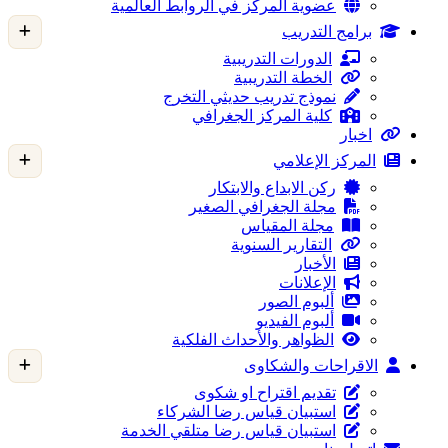
عضوية المركز في الروابط العالمية
برامج التدريب
الدورات التدريبية
الخطة التدريبية
نموذج تدريب حديثي التخرج
كلية المركز الجغرافي
اخبار
المركز الإعلامي
ركن الابداع والابتكار
مجلة الجغرافي الصغير
مجلة المقياس
التقارير السنوية
الأخبار
الإعلانات
ألبوم الصور
ألبوم الفيديو
الظواهر والأحداث الفلكية
الاقراحات والشكاوى
تقديم اقتراح او شكوى
استبيان قياس رضا الشركاء
استبيان قياس رضا متلقي الخدمة