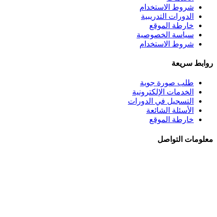
شروط الاستخدام
الدورات التدريبية
خارطة الموقع
سياسة الخصوصية
شروط الاستخدام
روابط سريعة
طلب صورة جوية
الخدمات الإلكترونية
التسجيل في الدورات
الأسئلة الشائعة
خارطة الموقع
معلومات التواصل
الجبيهة - شــارع احمـد طراونـة - بنايــة رقــم 92
+962 6 5345188
+962 78 8840010
+962 6 5347694
ص.ب. 782 - عمان 11941 - الأردن