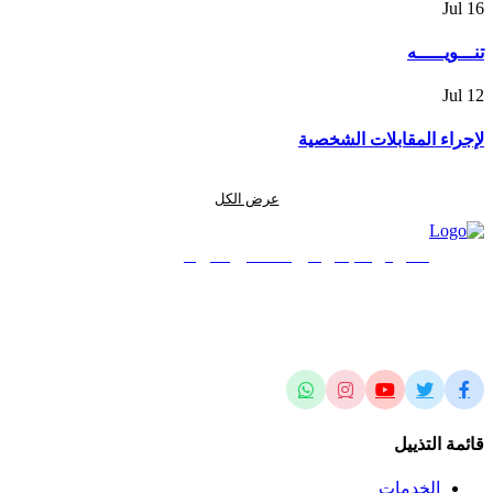
Jul
16
تنـــويـــــه
Jul
12
لإجراء المقابلات الشخصية
عرض الكل
المركز الجغرافي الملكي الأردني
الريادة في العلوم المساحية والجيومكانية وتطبيقاتها محلياً وإقليمياً وعالمياً
قائمة التذييل
الخدمات