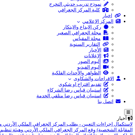
نموذج تدريب حديثي التخرج
كلية المركز الجغرافي
اخبار
المركز الإعلامي
ركن الابداع والابتكار
مجلة الجغرافي الصغير
مجلة المقياس
التقارير السنوية
الأخبار
الإعلانات
ألبوم الصور
ألبوم الفيديو
الظواهر والأحداث الفلكية
الاقراحات والشكاوى
تقديم اقتراح او شكوى
استبيان قياس رضا الشركاء
استبيان قياس رضا متلقي الخدمة
اتصل بنا
أخبار
لإستكمال اجراءات التعيين - يطلب المركز الجغرافي الملكي الأردني م
المقابلة الشخصية)
وقع المركز الجغرافي الملكي الأردني وهيئة تنظيم