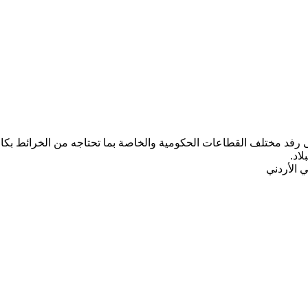
ب المركز الجغرافي الملكي الأردني ومنذ تأسيسه عام 1975 على رفد مختلف القطاعات الحكومية والخاصة ب
لاد.
 الأردني