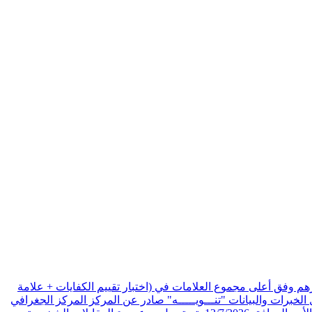
هم وفق أعلى مجموع العلامات في (اختبار تقييم الكفايات + علامة
الخبرات والبيانات
"تنـــويـــــه" صادر عن المركز المركز الجغرافي